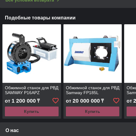
Подобные товары компании
Обжимной станок для РВД
Обжимной станок для РВД
Обжи
SAMWAY P16APZ
Samway FP185L
Sam
1 200 000
20 000 000
от
₸
от
₸
от
Купить
Купить
О нас