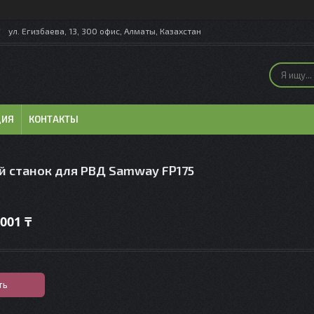
ул. Егизбаева, 13, 300 офис, Алматы, Казахстан
ЦИЯ
КОНТАКТЫ
 станок для РВД Samway FP175
 001 ₸
ть