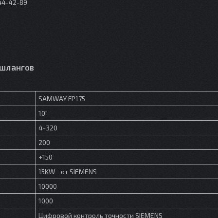
044-42-89
 шлангов
SAMWAY FP175
10"
4-320
200
+150
15KW от SIEMENS
10000
1000
Цифровой контроль точности SIEMENS