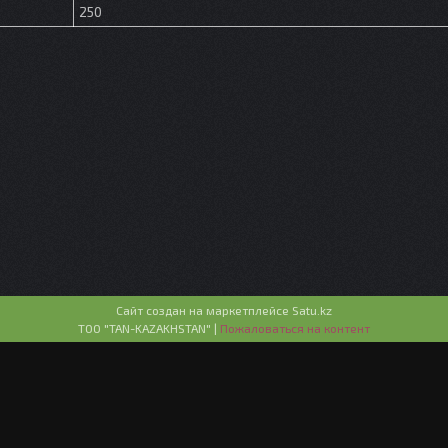
250
Сайт создан на маркетплейсе
Satu.kz
ТОО "TAN-KAZAKHSTAN" |
Пожаловаться на контент