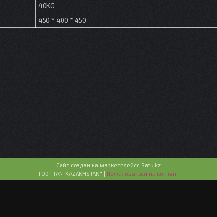
40KG
450 * 400 * 450
Сайт создан на маркетплейсе
Satu.kz
ТОО "TAN-KAZAKHSTAN" |
Пожаловаться на контент