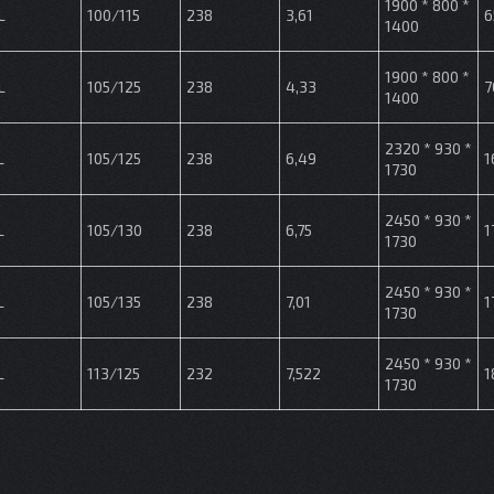
1900 * 800 *
L
100/115
238
3,61
6
1400
1900 * 800 *
L
105/125
238
4,33
7
1400
2320 * 930 *
L
105/125
238
6,49
1
1730
2450 * 930 *
L
105/130
238
6,75
1
1730
2450 * 930 *
L
105/135
238
7,01
1
1730
2450 * 930 *
L
113/125
232
7,522
1
1730