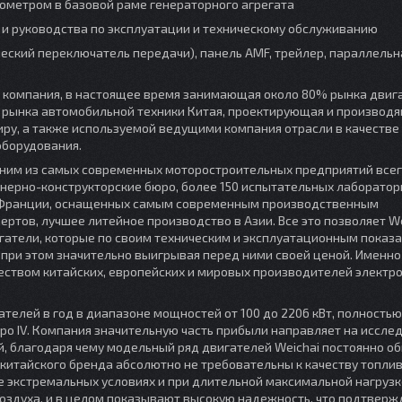
ометром в базовой раме генераторного агрегата
й и руководства по эксплуатации и техническому обслуживанию
ческий переключатель передачи), панель AMF, трейлер, параллельн
я компания, в настоящее время занимающая около 80% рынка двиг
% рынка автомобильной техники Китая, проектирующая и производ
иру, а также используемой ведущими компания отрасли в качестве
оборудования.
одним из самых современных моторостроительных предприятий все
нерно-конструкторские бюро, более 150 испытательных лаборатор
 и Франции, оснащенных самым современным производственным
ртов, лучшее литейное производство в Азии. Все это позволяет We
гатели, которые по своим техническим и эксплуатационным показ
при этом значительно выигрывая перед ними своей ценой. Именно
еством китайских, европейских и мировых производителей электр
телей в год в диапазоне мощностей от 100 до 2206 кВт, полностью
ро IV. Компания значительную часть прибыли направляет на иссле
, благодаря чему модельный ряд двигателей Weichai постоянно о
 китайского бренда абсолютно не требовательны к качеству топлив
е экстремальных условиях и при длительной максимальной нагрузк
воздуха, и в целом показывают высокую надежность, что подтверж