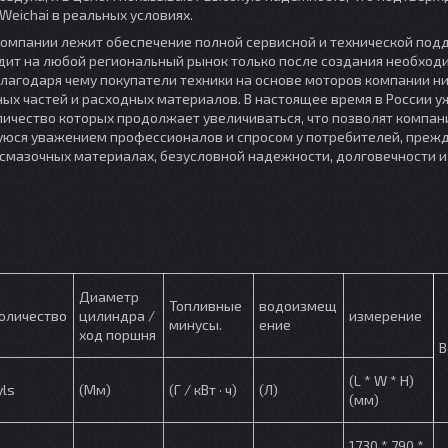
eichai в реальных условиях.
 компании лежит обеспечение полной сервисной и технической по
одит на любой региональный рынок только после создания необход
лагодаря чему покупатели техники на основе моторов компании ни
ых частей и расходных материалов. В настоящее время в России у
личество которых продолжает увеличиваться, что позволят компан
уюся уважением профессионалов и спросом у потребителей, прежд
-смазочных материалах, безусловной надежности, долговечности и
Диаметр
Топливные
водоизмещ
оличество
цилиндра /
измерение
минусы.
ение
ход поршня
В
(L * W * H)
yls
(Мм)
(Г / кВт · ч)
(Л)
(мм)
1730 * 790 *