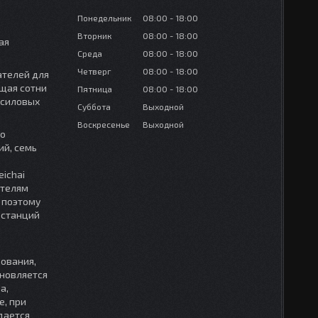
Понедельник
08:00
18:00
Вторник
08:00
18:00
ая
Среда
08:00
18:00
Четверг
08:00
18:00
ателей для
ящая сотни
Пятница
08:00
18:00
 силовых
Суббота
Выходной
Воскресенье
Выходной
го
ий, семь
ichai
ателям
 поэтому
останций
дования,
бновляется
а,
е, при
дается