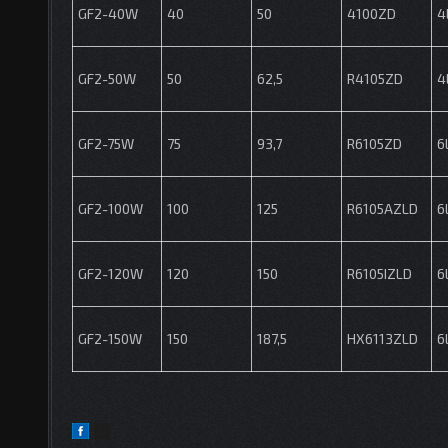
GF2-40W
40
50
4100ZD
4
GF2-50W
50
62,5
R4105ZD
4
GF2-75W
75
93,7
R6105ZD
6
GF2-100W
100
125
R6105AZLD
6
GF2-120W
120
150
R6105IZLD
6
GF2-150W
150
187,5
HX6113ZLD
6