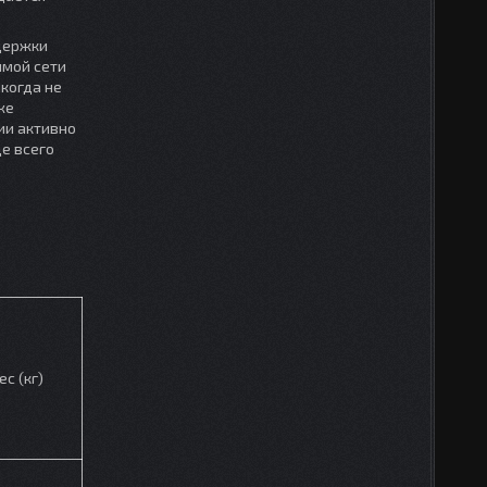
ддержки
имой сети
когда не
же
ии активно
е всего
ес (кг)