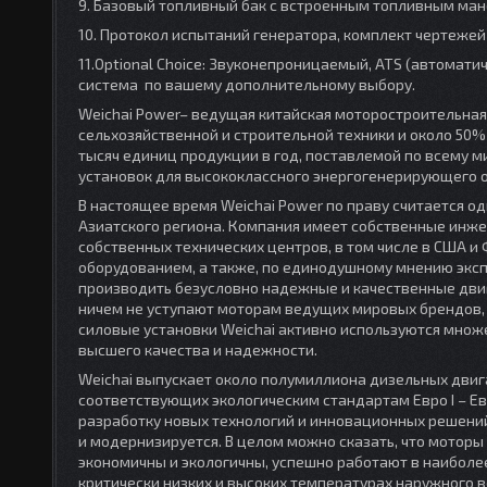
9. Базовый топливный бак с встроенным топливным ман
10. Протокол испытаний генератора, комплект чертеже
11.Optional Choice: Звуконепроницаемый, ATS (автомати
система по вашему дополнительному выбору.
Weichai Power– ведущая китайская моторостроительна
сельхозяйственной и строительной техники и около 50
тысяч единиц продукции в год, поставлемой по всему м
установок для высококлассного энергогенерирующего 
В настоящее время Weichai Power по праву считается 
Азиатского региона. Компания имеет собственные инже
собственных технических центров, в том числе в США
оборудованием, а также, по единодушному мнению экспе
производить безусловно надежные и качественные дви
ничем не уступают моторам ведущих мировых брендов, 
силовые установки Weichai активно используются множ
высшего качества и надежности.
Weichai выпускает около полумиллиона дизельных двига
соответствующих экологическим стандартам Евро I – Ев
разработку новых технологий и инновационных решений
и модернизируется. В целом можно сказать, что моторы
экономичны и экологичны, успешно работают в наиболе
критически низких и высоких температурах наружного 