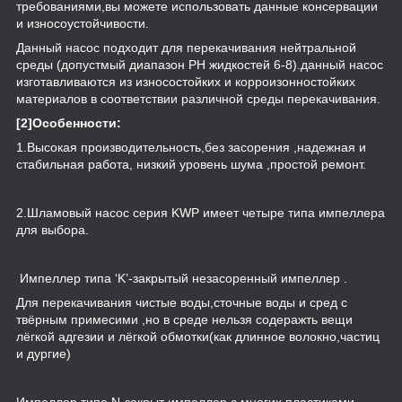
требованиями,вы можете использовать данные консервации
и износоустойчивости.
Данный насос подходит для перекачивания нейтральной
среды (допустмый диапазон PH жидкостей 6-8).данный насос
изготавливаются из износостойких и корроизонностойких
материалов в соответствии различной среды перекачивания.
[2]Особенности:
1.Высокая производительность,без засорения ,надежная и
стабильная работа, низкий уровень шума ,простой ремонт.
2.Шламовый насос серия KWP имеет четыре типа импеллера
для выбора.
Импеллер типа ‘K’-закрытый незасоренный импеллер .
Для перекачивания чистые воды,сточные воды и сред с
твёрным примесими ,но в среде нельзя содеражть вещи
лёгкой адгезии и лёгкой обмотки(как длинное волокно,частиц
и дургие)
Импеллер типа N-закрыт импеллер с многих пластиками.