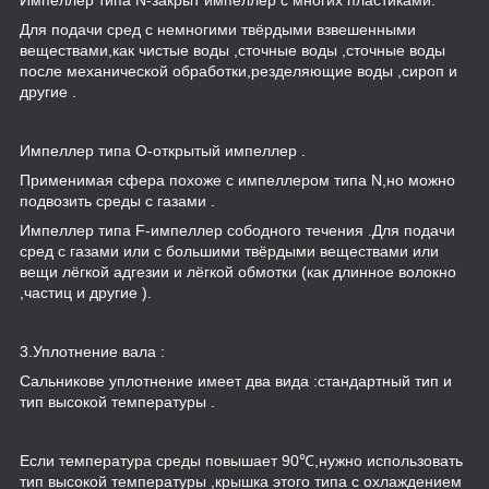
Для подачи сред с немногими твёрдыми взвешенными
веществами,как чистые воды ,сточные воды ,сточные воды
после механической обработки,резделяющие воды ,сироп и
другие .
Импеллер типа O-открытый импеллер .
Применимая сфера похоже с импеллером типа N,но можно
подвозить среды с газами .
Импеллер типа F-импеллер сободного течения .Для подачи
сред с газами или с большими твёрдыми веществами или
вещи лёгкой адгезии и лёгкой обмотки (как длинное волокно
,частиц и другие ).
3.Уплотнение вала :
Сальникове уплотнение имеет два вида :стандартный тип и
тип высокой температуры .
Если температура среды повышает 90℃,нужно использовать
тип высокой температуры ,крышка этого типа с охлаждением