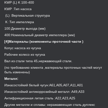
KWP (L) K 100-400
KWP :Тип насоса
(L) :Вертикальная структура
K :Тип импеллера
100:Диаметр выхода (мм)
400:Номинальный диаметр импеллера (мм)
[4]Материалы (компоненты проточной части )
Копус насоса из чугуна
Рабочее колесо из чугуна
Вал из стали типа 45,нержавеющей стали.
(по требованию клиента ,материалы проточных частей могут
быть изменены)
Металл:
Изнасостойкий белый чугун:А61,А05,А07,А11,А01
Изнасостойкий антикоррозийный металл :А49,А33
Антифрикционная литая сталь :А22,А23,А25
Другие металли и сплавы: неражавеющая сталь дуплекс