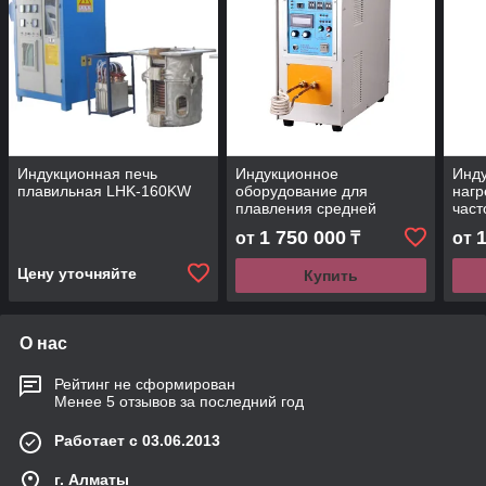
Индукционная печь
Индукционное
Инд
плавильная LHK-160KW
оборудование для
нагр
плавления средней
част
частоты IGBT
1 750 000
от
₸
от
Цену уточняйте
Купить
О нас
Рейтинг не сформирован
Менее 5 отзывов за последний год
Работает с 03.06.2013
г. Алматы