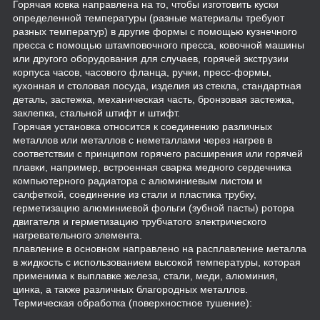
Горячая ковка направлена на то, чтобы изготовить куски
определенной температуры (разные материалы требуют
разных температур) в другие формы с помощью кузнечного
пресса с помощью штамповочного пресса, ковочной машины
или другого оборудования для случаев, горячей экструзии
корпуса часов, часового фланца, ручки, пресс-формы,
кухонная и столовая посуда, изделия из стекла, стандартная
деталь, застежка, механическая часть, бронзовая застежка,
заклепка, стальной штифт и штифт.
Горячая установка относится к соединению различных
металлов или металлов с неметаллами через нагрев в
соответствии с принципом горячего расширения или горячей
плавки, например, встроенная сварка медного сердечника
компьютерного радиатора с алюминиевым листом и
салфеткой, соединение из стали и пластика трубку,
герметизацию алюминиевой фольги (зубной пасты) ротора
двигателя и герметизацию трубчатого электрического
нагревательного элемента.
плавление в основном направлено на расплавление металла
в жидкость с использованием высокой температуры, которая
применима к выплавке железа, стали, меди, алюминия,
цинка, а также различных благородных металлов.
Термическая обработка (поверхностное тушение):