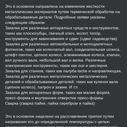
Это в основном направлена на изменение жесткости
металлических материалов путем термической обработки на
обрабатываемые детали. Подробные заявки указаны
следующим образом:
Закалка для различных аппаратных средств и инструментов,
таких как плоскогубцы, гаечный ключ, молот, топор,
инструменты для завинчивания и сдвиг (сдвиг садоводства).
Закалка для различных автомобильных и мотоциклетных
фитингов, таких как коленчатый вал, соединительная штанга,
штифт-пинтон, цепное колесо, алюминиевые колеса, клапан,
вал ручного вала, небольшой вал и вилка. Различные
электрические инструменты, такие как оси и шестерня.
Закалка для станков, таких как палуба lache и направляющая.
Закалка для различных металлических металлических
деталей и обрабатываемых деталей, таких как кулачок вала
(цепное колесо), патрон и зажим. И т.п.
Закалка для аппаратных форм, таких как малая форма,
пресс-форма и внутреннее отверстие пресс-формы
Сварка (сварка пайки, пайка серебром и пайка):
Это в основном нацелено на расплавление припоя путем
нагревания его до определенной температуры с целью
соединения с типами металлов одного и того же материала