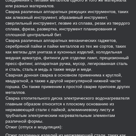
или разных материалов.
Сварка различных аппаратных режущих инструментов, таких
как алмазный инструмент, абразивный инструмент,
сверлильный инструмент, лезвие из сплава, резак из твердого
сплава, фреза, развертка, инструмент планирования и
сплошной центральный бит.
Сварка различных аппаратных механических гаджетов,
серебряной пайки и пайки металлов из тех же сортов, таких
как метизы для унитаза и кухонных изделий, холодильная
медная арматура, фитинги для отделки ламп, прецизионный
пресс-фитинг, аппаратная ручка, мусор, легированная сталь
и сталь, сталь и медь а также меди и меди.
Сварная донная сварка в основном применима к круглой,
квадратной, а также к другой нерегулярной нижней части
горшка. Он также применим к простой сварке припоем других
металлов.
Сварка отопительного диска электрического водонагревателя
главным образом относится к плоскому основанию из
нержавеющей стали с пайкой, алюминиевому листу и
трубчатым электрическим нагревательным элементам
различной формы.
Отжиг (отпуск и модуляция):
Отжиг различных изделий из нержавеющей стали, таких как