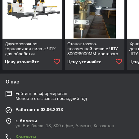
Двухголовочная
Станок газово-
Хрни
торцовочная пила с ЧПУ
плазменной резки с ЧПУ
для 
для обработки
3000*6000ММ мостового
ЧПУ
алюминиевых профилей с
типа для резки металла
Цену уточняйте
Цену уточняйте
Цен
пильным диском 600 мм
О нас
Рейтинг не сформирован
Менее 5 отзывов за последний год
Работает с 03.06.2013
г. Алматы
ул. Егизбаева, 13, 300 офис, Алматы, Казахстан
Контакты