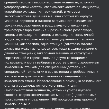
средней частоты (высокочастотная мощность, источник
ультразвуковой частоты, сверхвысокочастотная мощность),
устройство охлаждения трех частей; в котором
высокочастотная тушащая машина состоит из корпуса
машины, верхнего и нижнего загрузочного и зажимного
механизма, зажимного и вращательного механизма,
трансформатора тушения и резонансного резервуара,
системы охлаждения, системы охлаждения закалочной
жидкости, электрической системы управления, гашения
машины, как правило, одна станция (заготовка малого
диаметра может использоваться, когда машина закалки с
двойной станцией); закалочная машина из структуры с
вертикальной и горизонтальной двумя категориями,
пользователи могут выбирать в соответствии с закалочным
закалочным станком для специальных деталей или
специальной технологии в соответствии с требованиями к
нагреву конструкции и изготовления специального
закалочного станка. Использование с помощью закалочного
станка и среднечастотного источника питания
(высокочастотная мощность, источник ультразвуковой
частоты, сверхвысокочастотная мощность), достигаемый
программным управлением ПЛК процесса индукционной
закалки, обычно
используется в передаче, подшипнике, деталях вала,