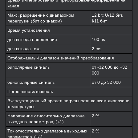
Время интегрирования и преобразования/разрешение на
канал
Макс. разрешение с диапазоном
12 bit; U/12 бит,
перегрузки (бит со знаком)
I/11 бит
Время установления
для вывода напряжения
100 µs
для вывода тока
2 ms
Отображаемый диапазон значений преобразования
биполярные сигналы
от -32 000 до +32
000
однополярные сигналы
от 0 до 32 000
Погрешности/точность
Эксплуатационный предел погрешности во всем диапазоне
температуры
Напряжение относительно диапазона
2 %
выходных параметров, (+/-)
Ток относительно диапазона выходных
2 %
параметров, (+/-)