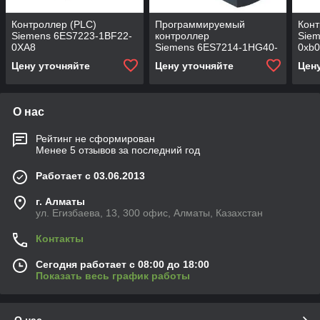
Контроллер (PLC)
Программируемый
Кон
Siemens 6ES7223-1BF22-
контроллер
Siem
0XA8
Siemens 6ES7214-1HG40-
0xb0
0XB0
Цену уточняйте
Цену уточняйте
Цен
О нас
Рейтинг не сформирован
Менее 5 отзывов за последний год
Работает с 03.06.2013
г. Алматы
ул. Егизбаева, 13, 300 офис, Алматы, Казахстан
Контакты
Сегодня работает с 08:00 до 18:00
Показать весь график работы