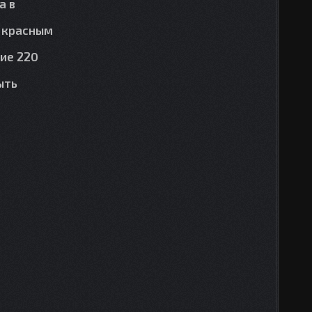
а в
я красным
ние 220
ыть