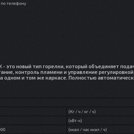
о по телефону
 - это новый тип горелки, который объединяет пода
гание, контроль пламени и управление регулировкой
на одном и том же каркасе. Полностью автоматичес
(Кг / ч / кг / ч)
(кВт-ч)
000
(ккал / час ккал / ч)