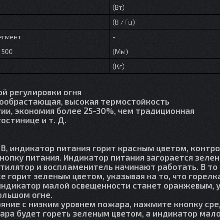
(Вт)
(В / Гц)
егмент
-
* 500
(Мм)
(Кг)
ой регулировки огня
ивообрастающая, высокая термостойкость
гии, экономия более 25-30%, чем традиционная
гостинице и т. Д.
 В, индикатор питания горит красным цветом, контр
нопку питания. Индикатор питания загорается зеле
ентилятор и воспламенитель начинают работать. В то
 горит зеленым цветом, указывая на то, что горелк
д индикатор малой освещенности станет оранжевым, 
большом огне.
тояние с низким уровнем пожара, нажмите кнопку ср
ара будет гореть зеленым цветом, а индикатор мало