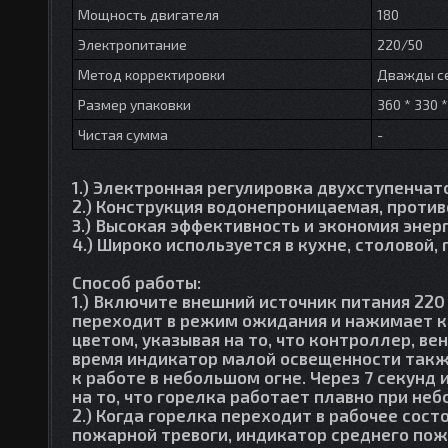
Мощность двигателя
180
Электропитание
220/50
Метод корректировки
Дважды с
Размер упаковки
360 * 330 
Чистая сумма
-
1.) Электронная регулировка двухступенчат
2.) Конструкция водонепроницаемая, прот
3.) Высокая эффективность и экономия энер
4.) Широко используется в кухне, столовой, 
Способ работы:
1.) Включите внешний источник питания 220
переходит в режим ожидания и нажимает к
цветом, указывая на то, что контроллер, в
время индикатор малой освещенности также
к работе в небольшом огне. Через 7 секун
на то, что горелка работает плавно при не
2.) Когда горелка переходит в рабочее сос
пожарной тревоги, индикатор среднего пож