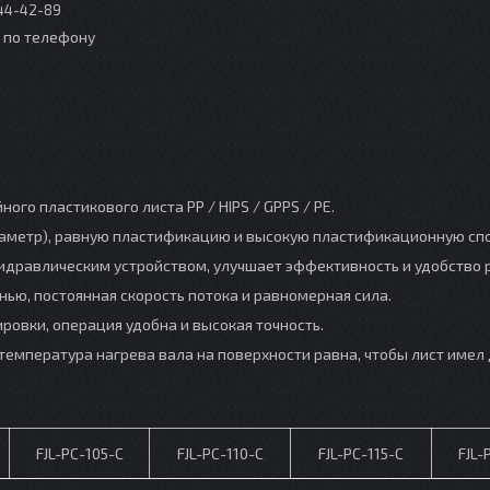
044-42-89
о по телефону
го пластикового листа PP / HIPS / GPPS / PE.
диаметр), равную пластификацию и высокую пластификационную сп
идравлическим устройством, улучшает эффективность и удобство 
нью, постоянная скорость потока и равномерная сила.
ровки, операция удобна и высокая точность.
емпература нагрева вала на поверхности равна, чтобы лист имел
FJL-PC-105-C
FJL-PC-110-C
FJL-PC-115-C
FJL-