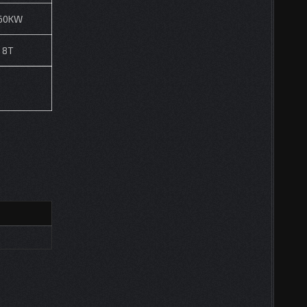
60KW
8T