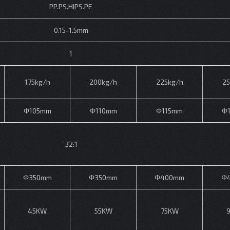
PP.PS.HIPS.PE
0.15-1.5mm
1
175kg/h
200kg/h
225kg/h
25
Φ105mm
Φ110mm
Φ115mm
Φ
32:1
Φ350mm
Φ350mm
Φ400mm
Φ
45KW
55KW
75KW