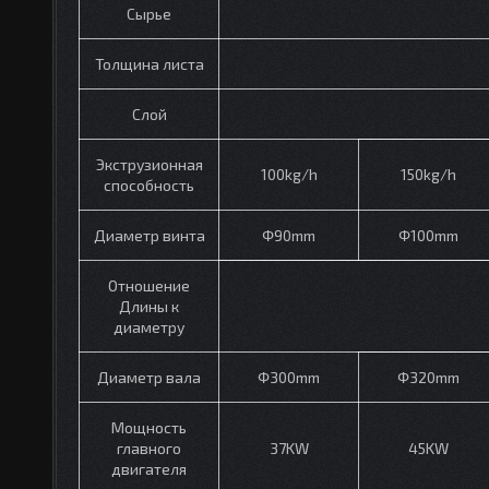
Сырье
Толщина листа
Слой
Экструзионная
100kg/h
150kg/h
способность
Диаметр винта
Φ90mm
Φ100mm
Отношение
Длины к
диаметру
Диаметр вала
Φ300mm
Φ320mm
Мощность
главного
37KW
45KW
двигателя