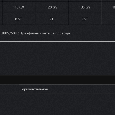
110KW
120KW
135KW
1
6.5T
7T
7.5T
380V/50HZ Трехфазный четыре провода
Горизонтальное