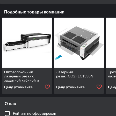
Подобные товары компании
Оптоволоконный
Лазерный
Тре
лазерный резак с
резак (CO2) LC1390N
лазе
защитной кабиной и
сменным палетами
Цену уточняйте
Цену уточняйте
Цен
LF3015G
О нас
Рейтинг не сформирован