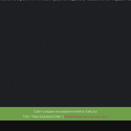
Сайт создан на маркетплейсе
Satu.kz
ТОО "TAN-KAZAKHSTAN" |
Пожаловаться на контент