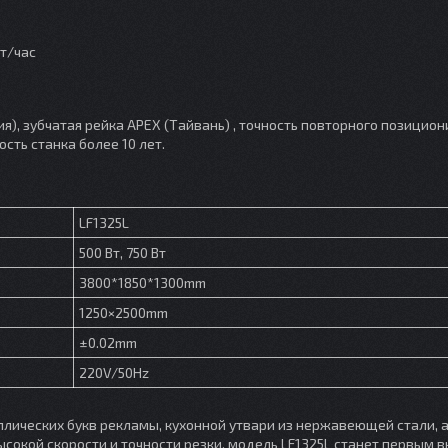
т/час
ия), зубчатая рейка APEX (Тайвань) , точность повторного позицио
сть станка более 10 лет.
LF1325L
500 Вт, 750 Вт
3800*1850*1300mm
1250×2500mm
±0.02mm
220V/50Hz
ллических букв рекламы, кухонной утвари из нержавеющей стали, 
сокой скорости и точности резки, модель LF1325L станет первым 