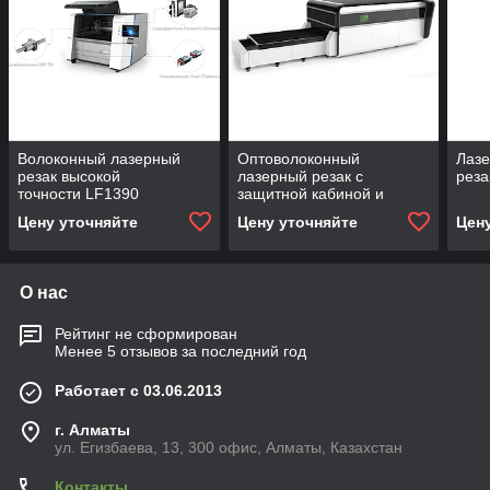
Волоконный лазерный
Оптоволоконный
Лаз
резак высокой
лазерный резак с
реза
точности LF1390
защитной кабиной и
сменным палетами
Цену уточняйте
Цену уточняйте
Цен
LF3015G
О нас
Рейтинг не сформирован
Менее 5 отзывов за последний год
Работает с 03.06.2013
г. Алматы
ул. Егизбаева, 13, 300 офис, Алматы, Казахстан
Контакты