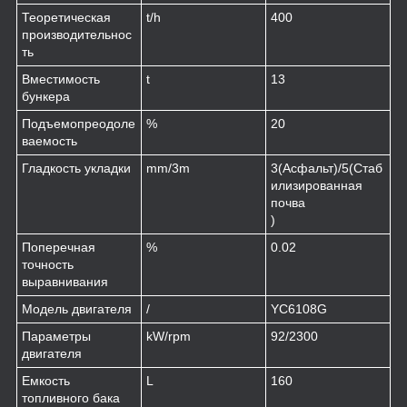
Теоретическая
t/h
400
производительнос
ть
Вместимость
t
13
бункера
Подъемопреодоле
%
20
ваемость
Гладкость укладки
mm/3m
3(Асфальт)/5(Стаб
илизированная
почва
)
Поперечная
%
0.02
точность
выравнивания
Модель двигателя
/
YC6108G
Параметры
kW/rpm
92/2300
двигателя
Емкость
L
160
топливного бака