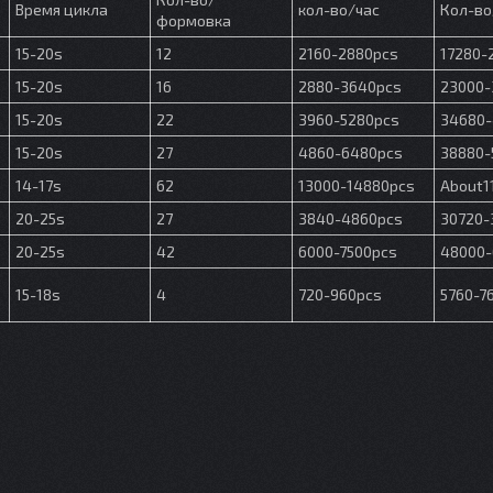
Время цикла
кол-во/час
Кол-во
формовка
15-20s
12
2160-2880pcs
17280-
15-20s
16
2880-3640pcs
23000-
15-20s
22
3960-5280pcs
34680-
15-20s
27
4860-6480pcs
38880-
14-17s
62
13000-14880pcs
About1
20-25s
27
3840-4860pcs
30720-
20-25s
42
6000-7500pcs
48000-
15-18s
4
720-960pcs
5760-7