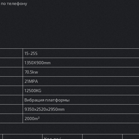
о по телефону
15-25S
1350X900mm
70.5kw
21MPA
12500KG
Вибрация платформы
9350x2520x2950mm
2000m²
Кол-во/