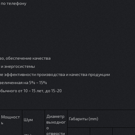
о по телефону
о, обеспечение качества
 и энергосистемы
ие эффективности производства и качества продукции
величенная на 5% ~ 15%
ычного от 10 ~ 15 лет, до 15-20
Диаметр
Мощност
Габариты (mm)
Шум
выходног
ь
о
отверсти