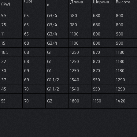
(Db)
Длина
Ширина
Высота
(Kw)
я
5.5
65
G3/4
780
680
800
7.5
65
G3/4
780
680
800
11
65
G3/4
1100
800
980
15
68
G3/4
1100
800
980
18.5
68
G1
1250
870
1180
22
68
G1
1250
870
1180
30
69
G1
1250
870
1180
37
69
G1 1/2
1540
950
1290
45
70
G1 1/2
1540
950
1290
55
70
G2
1600
1150
1420