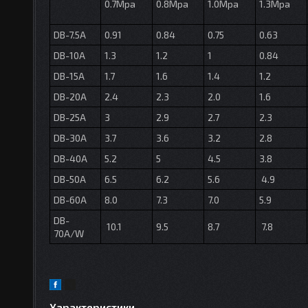
0.7Mpa
0.8Mpa
1.0Mpa
1.3Mpa
DB-7.5A
0.91
0.84
0.75
0.63
DB-10A
1.3
1.2
1
0.84
DB-15A
1.7
1.6
1.4
1.2
DB-20A
2.4
2.3
2.0
1.6
DB-25A
3
2.9
2.7
2.3
DB-30A
3.7
3.6
3.2
2.8
DB-40A
5.2
5
4.5
3.8
DB-50A
6.5
6.2
5.6
4.9
DB-60A
8.0
7.3
7.0
5.9
DB-
10.1
9.5
8.7
7.8
70A/W
Характеристики