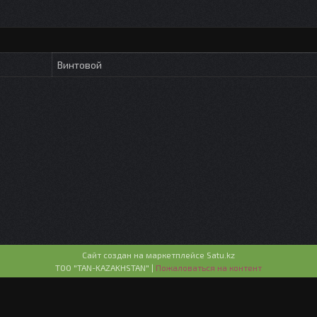
Винтовой
Сайт создан на маркетплейсе
Satu.kz
ТОО "TAN-KAZAKHSTAN" |
Пожаловаться на контент