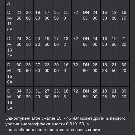
A
D
21.
20.
19.
17.
15.
11
72
DN
24
16
19
19
M-
50
80
60
80
50
0
65
00
30
80
70
11
0A
D
24.
24.
23.
19.
17.
13
72
DN
24
16
19
21
M-
60
10
20
50
00
2
65
00
30
80
20
13
2A
D
30.
28.
27.
23.
20.
16
72
DN
28
18
21
36
M-
20
80
80
00
00
0
80
00
28
50
20
16
0A
D
34.
33.
31.
27.
25.
18
72
DN
28
18
21
39
M-
90
20
20
50
80
5
80
00
28
50
20
18
5A
Одноступенчатое сжатие 15 ~ 45 кВт может достичь первого
уровня энергоэффективности GB19153, а
энергосберегающее пространство очень велико.