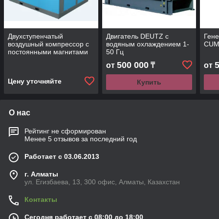
Двухступенчатый
Двигатель DEUTZ с
Гене
воздушный компрессор с
водяным охлаждением 1-
CUM
постоянными магнитами
50 Гц
500 000
от
₸
от
Цену уточняйте
Купить
О нас
Рейтинг не сформирован
Менее 5 отзывов за последний год
Работает с 03.06.2013
г. Алматы
ул. Егизбаева, 13, 300 офис, Алматы, Казахстан
Контакты
Сегодня работает с 08:00 до 18:00