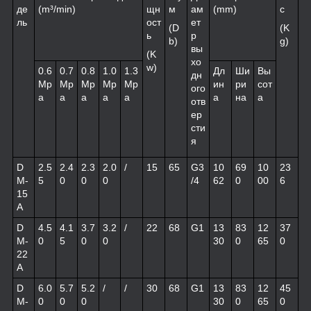
де
(m³/min)
щн
м
ам
(mm)
с
ль
ост
ет
(D
(K
ь
р
b)
g)
вы
(K
хо
w)
0.6
0.7
0.8
1.0
1.3
Дл
Ши
Вы
дн
Mp
Mp
Mp
Mp
Mp
ин
ри
сот
ого
a
a
a
a
a
а
на
а
отв
ер
сти
я
D
2.5
2.4
2.3
2.0
/
15
65
G3
10
69
10
23
M-
5
0
0
0
/4
62
0
00
6
15
A
D
4.5
4.1
3.7
3.2
/
22
68
G1
13
83
12
37
M-
0
5
0
0
30
0
65
0
22
A
D
6.0
5.7
5.2
/
/
30
68
G1
13
83
12
45
M-
0
0
0
30
0
65
0