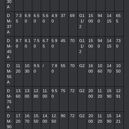
30
A
D
7.3
6.9
6.5
5.6
4.9
37
69
G1
15
94
14
65
M-
5
0
0
0
0
1/
00
0
15
5
37
2
A
D
8.7
8.1
7.5
6.7
5.9
45
70
G1
15
94
14
73
M-
0
0
0
5
0
1/
00
0
15
0
45
2
A
D
11.
10.
9.5
/
7.8
55
70
G2
16
10
14
10
M-
20
30
0
0
00
60
70
50
55
A
D
13.
13.
12.
11.
9.5
75
72
G2
20
11
15
12
M-
60
00
80
00
0
00
20
90
91
75
A
D
17.
16.
15.
14.
12.
90
72
G2
20
11
15
14
M-
20
70
50
00
50
00
20
90
21
90