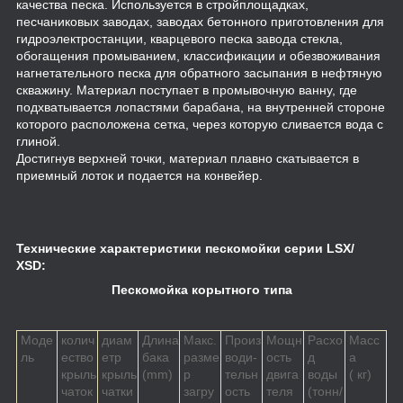
качества песка. Используется в стройплощадках,
песчаниковых заводах, заводах бетонного приготовления для
гидроэлектростанции, кварцевого песка завода стекла,
обогащения промыванием, классификации и обезвоживания
нагнетательного песка для обратного засыпания в нефтяную
скважину. Материал поступает в промывочную ванну, где
подхватывается лопастями барабана, на внутренней стороне
которого расположена сетка, через которую сливается вода с
глиной.
Достигнув верхней точки, материал плавно скатывается в
приемный лоток и подается на конвейер.
Технические характеристики пескомойки серии LSX/
XSD:
Пескомойка корытного типа
Моде
колич
диам
Длина
Макс.
Произ
Mощн
Расхо
Масс
ль
ество
етр
бака
разме
води-
ость
д
а
крыль
крыль
(mm)
р
тельн
двига
воды
( кг)
чаток
чатки
загру
ость
теля
(тонн/