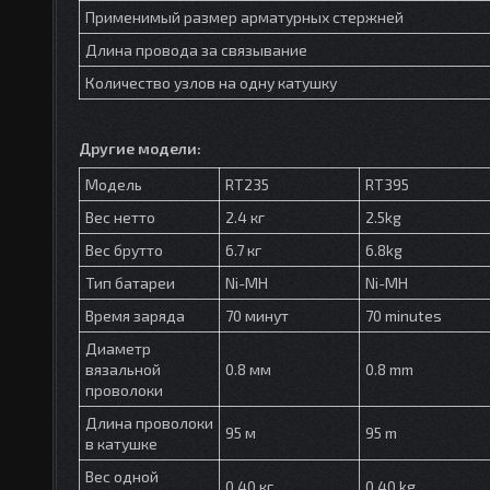
Применимый размер арматурных стержней
Длина провода за связывание
Количество узлов на одну катушку
Другие модели:
Модель
RT235
RT395
Вес нетто
2.4 кг
2.5kg
Вес брутто
6.7 кг
6.8kg
Тип батареи
Ni-MH
Ni-MH
Время заряда
70 минут
70 minutes
Диаметр
вязальной
0.8 мм
0.8 mm
проволоки
Длина проволоки
95 м
95 m
в катушке
Вес одной
0.40 кг
0.40 kg