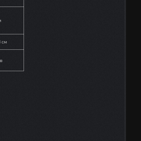
м
8 см
ов