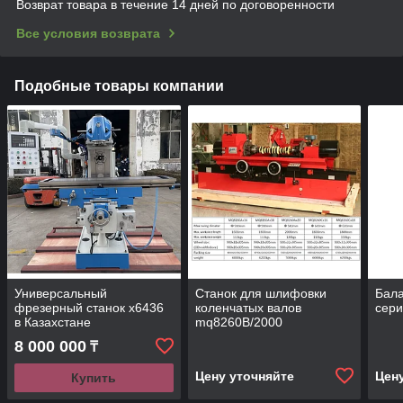
Возврат товара в течение 14 дней по договоренности
Все условия возврата
Подобные товары компании
Универсальный
Станок для шлифовки
Бала
фрезерный станок x6436
коленчатых валов
сер
в Казахстане
mq8260B/2000
8 000 000
₸
Цену уточняйте
Цен
Купить