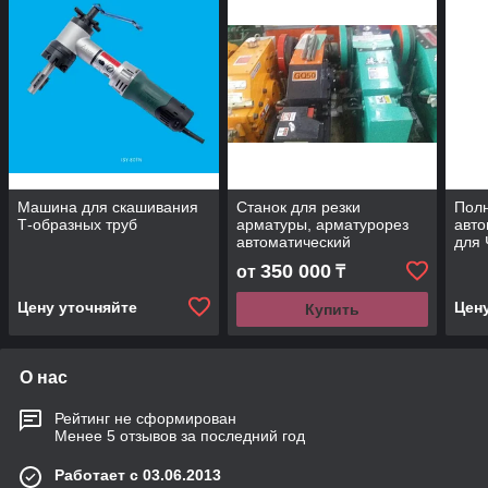
Машина для скашивания
Станок для резки
Пол
Т-образных труб
арматуры, арматурорез
авто
автоматический
для
для 
350 000
от
₸
авто
для 
Цену уточняйте
Цен
Купить
энер
О нас
Рейтинг не сформирован
Менее 5 отзывов за последний год
Работает с 03.06.2013