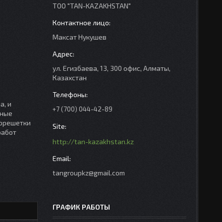
ТОО "TAN-KAZAKHSTAN"
Максат Нукушев
ул. Егизбаева, 13, 300 офис, Алматы,
Казахстан
а, и
+7 (700) 044-42-89
тные
еорешетки
работ
http://tan-kazakhstan.kz
tangroupkz@gmail.com
ГРАФИК РАБОТЫ