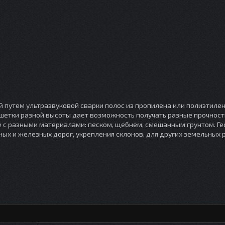
 путем ультразвуковой сварки полос из пропилена или полиэтилен
ешетки разной высоты дает возможность получать разные прочнос
ее с разными материалами: песком, щебнем, смешанным грунтом. Г
ых и железных дорог, укрепления склонов, для других земельных 