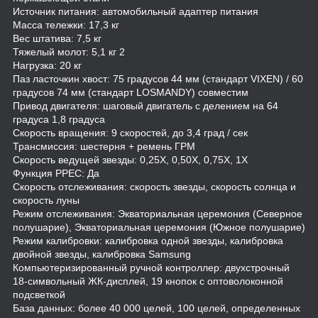
Источник питания: автомобильный адаптер питания
Масса тележки: 17,3 кг
Вес штатива: 7,5 кг
Тяжелый молот: 5,1 кг 2
Нагрузка: 20 кг
Паз ласточкин хвост: 75 градусов 44 мм (стандарт VIXEN) / 60
градусов 74 мм (стандарт LOSMANDY) совместим
Привод двигателя: шаговый двигатель с делением на 64
градуса 1,8 градуса
Скорость вращения: 9 скоростей, до 3,4 град / сек
Трансмиссия: шестерня + ремень ГРМ
Скорость ведущей звезды: 0,25X, 0,50X, 0,75X, 1X
Функция PPEC: Да
Скорость отслеживания: скорость звезды, скорость солнца и
скорость луны
Режим отслеживания: Экваториальная церемония (Северное
полушарие), Экваториальная церемония (Южное полушарие)
Режим калибровки: калибровка одной звезды, калибровка
двойной звезды, калибровка Samsung
Компьютеризированный ручной контроллер: двухстрочный
18-символьный ЖК-дисплей, 19 кнопок с оптоволоконной
подсветкой
База данных: более 40 000 целей, 100 целей, определенных