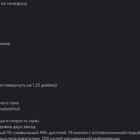
о по телефону
жение
о повернуть на 1,25 дюйма)
ного тока
eedomFind
ца и скорость луны
ровка двух звезд
ый 16-символьный ЖК-дисплей, 19 кнопок с оптоволоконной подсв
енных пользователем, 200 целей расширенной информации