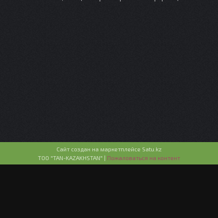
Сайт создан на маркетплейсе
Satu.kz
ТОО "TAN-KAZAKHSTAN" |
Пожаловаться на контент