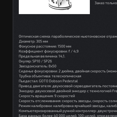
Заказ тольк
Оптическая схема: параболическое ньютоновское отра
Диаметр: 305 мм
Фокусное расстояние: 1500 мм
Коэффициент фокусировки: f / 4,9
Предельная величина: 14,1.
Окуляр: SP10 / SP26
Звездоискатель: 8x50
Сиденье фокусировки: 2 дюйма, двойная скорость (можн
Трубка объектива: телескопическая
Пьедестал: GOTO Dobson Pedestal
Привод двигателя: двухосевой серводвигатель постоян
Энкодер: двухосевой двойной энкодер с технологией Fr
Скорость вращения: 9 скоростей
Скорость отслеживания: скорость звезды, скорость солн
Режим калибровки: калибровка ярчайшей звезды, калиб
Компьютеризированный ручной контроллер: двухстрочн
База данных: более 40 000 целей, 100 целей, определ