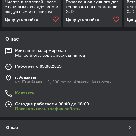
Чиллер и тепловой насос
Разделенная сушилка для
Встр
с водяным охлаждением и
теплового насоса модели
тепл
воздушным источником
XJD
XJD
модели LSQWRF
Цену уточняйте
Цену уточняйте
Цен
О нас
Рейтинг не сформирован
Менее 5 отзывов за последний год
Работает с 03.06.2013
г. Алматы
ул. Егизбаева, 13, 300 офис, Алматы, Казахстан
Контакты
Сегодня работает с 08:00 до 18:00
Показать весь график работы
О нас