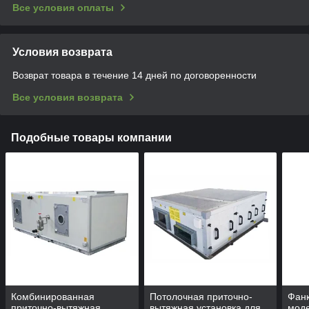
Все условия оплаты
Условия возврата
Возврат товара в течение 14 дней по договоренности
Все условия возврата
Подобные товары компании
Комбинированная
Потолочная приточно-
Фанк
приточно-вытяжная
вытяжная установка для
мод