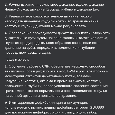
2. Режим дыхания: нормальное дыхание, вздохи, дыхание
Чейна-Стокса, дыхание Куссмауля-Кена и дыхание Био;
3. Реалистичное самостоятельное дыхание: можно
наблюдать движение грудной клетки во время дыхания;
частоту и глубину дыхания можно регулировать
4. Обеспечение проходимости дыхательных путей: открывать
дыхательные пути путем наклона головы и толчка челюстью;
звуковая предупредительная обратная связь, если есть
давление на зубы; определить положение интубации
посредством аускультации;
Грудь и живот:
1. Обучение работе с СЛР: обеспечьте несколько способов
вентиляции: рот в рот, изо рта в нос, BVM в рот; электронный
мониторинг открытия дыхательных путей, времени
надувания, частоты, объема и времени сжатия, частоты,
положения и глубины; после успешного спасения состояние
зрачка меняется на нормальное и восстанавливается пульс
на сонной артерии и понтальное дыхание;
★ Имитационная дефибрилляция и стимуляция:
используется с имитирующим дефибриллятором GD/J880
для достижения дефибрилляции и стимуляции; выбор